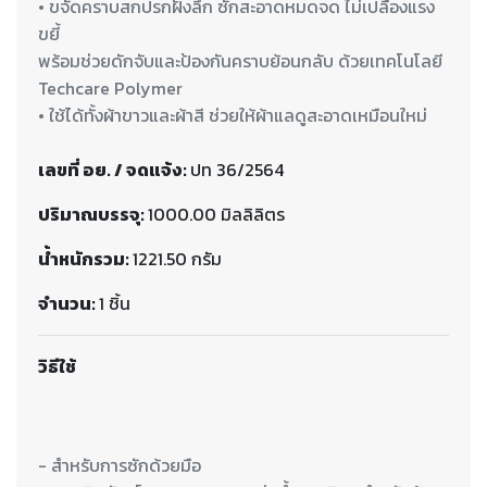
• ขจัดคราบสกปรกฝังลึก ซักสะอาดหมดจด ไม่เปลืองแรง
ขยี้
พร้อมช่วยดักจับและป้องกันคราบย้อนกลับ ด้วยเทคโนโลยี
Techcare Polymer
• ใช้ได้ทั้งผ้าขาวและผ้าสี ช่วยให้ผ้าแลดูสะอาดเหมือนใหม่
เลขที่ อย. / จดแจ้ง:
ปท 36/2564
ปริมาณบรรจุ:
1000.00 มิลลิลิตร
น้ำหนักรวม:
1221.50 กรัม
จำนวน:
1 ชิ้น
วิธีใช้
- สำหรับการซักด้วยมือ