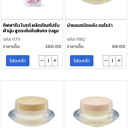
กิฟฟารีน ไบรท์ ผลิตภัณฑ์ปรับ
น้ำหอมชนิดแห้ง ออโรร่า
ผ้านุ่ม สูตรเข้มข้นพิเศษ (บลูม
มิ่ง บูเก้ เซนท์)
รหัส 11711
รหัส 11912
ราคาเต็ม
260.00
ราคาเต็ม
68.00
ใส่ตะกร้า
ใส่ตะกร้า