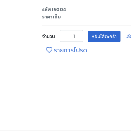
รหัส 15004
ราคาเต็ม
จำนวน
หยิบใส่ตะกร้า
เล
รายการโปรด