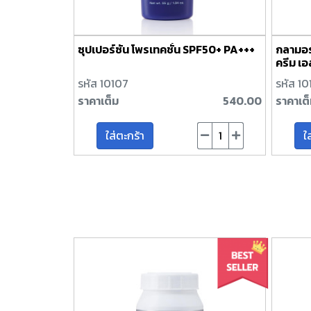
ซุปเปอร์ซัน โพรเทคชั่น SPF50+ PA+++
กลามอรัส
ครีม เอ
รหัส 10107
รหัส 1
ราคาเต็ม
540.00
ราคาเต
ใส่ตะกร้า
ใ