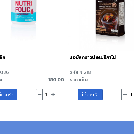
ลิค
รอยัลคราวน์ อเมริกาโน่
2036
รหัส 41218
็ม
180.00
ราคาเต็ม
ส่ตะกร้า
ใส่ตะกร้า