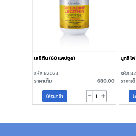
เลซิติน (60 แคปซูล)
นูทริ โฟ
รหัส 82023
รหัส 8
ราคาเต็ม
680.00
ราคาเต
ใส่ตะกร้า
ใ