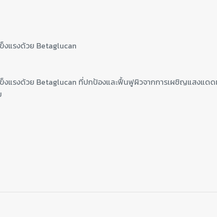
ให้แข็งแรงด้วย Betaglucan ที่ปกป้องและฟื้นฟูผิวจากการเผชิญแสงแ
ม