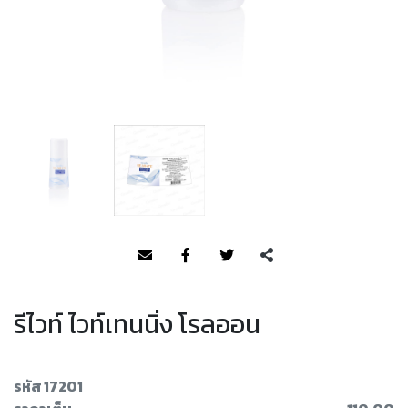
รีไวท์ ไวท์เทนนิ่ง โรลออน
รหัส 17201