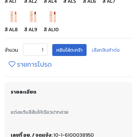
สี AL1
สี AL2
สี AL4
สี AL5
สี AL6
สี AL7
สี AL8
สี AL9
สี AL10
จำนวน
หยิบใส่ตะกร้า
เลือกสินค้าต่อ
รายการโปรด
รายละเอียด
เลขที่ อย. / จดแจ้ง:
10-1-6100038950