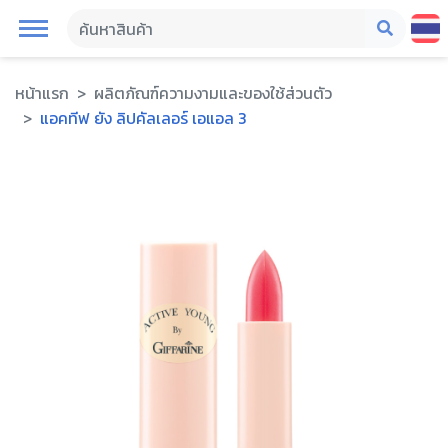
หน้าแรก
ผลิตภัณฑ์ความงามและของใช้ส่วนตัว
แอคทีฟ ยัง ลิปคัลเลอร์ เอแอล 3