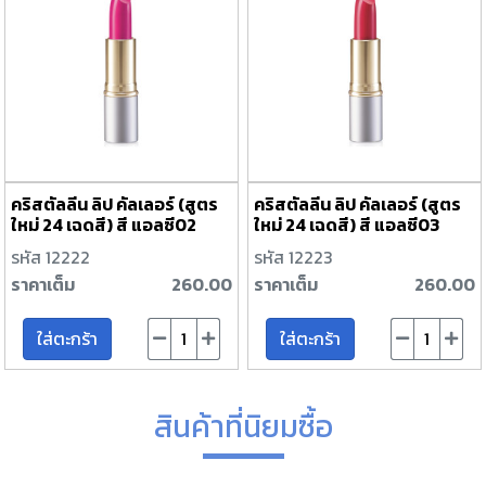
คริสตัลลีน ลิป คัลเลอร์ (สูตร
คริสตัลลีน ลิป คัลเลอร์ (สูตร
ใหม่ 24 เฉดสี) สี แอลซี02
ใหม่ 24 เฉดสี) สี แอลซี03
รหัส 12222
รหัส 12223
ราคาเต็ม
260.00
ราคาเต็ม
260.00
ใส่ตะกร้า
ใส่ตะกร้า
สินค้าที่นิยมซื้อ