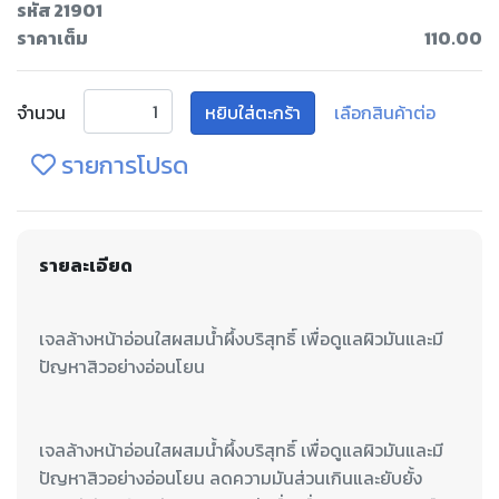
รหัส 21901
ราคาเต็ม
110.00
จำนวน
หยิบใส่ตะกร้า
เลือกสินค้าต่อ
รายการโปรด
รายละเอียด
เจลล้างหน้าอ่อนใสผสมน้ำผึ้งบริสุทธิ์ เพื่อดูแลผิวมันและมี
เจลล้างหน้าอ่อนใสผสมน้ำผึ้งบริสุทธิ์ เพื่อดูแลผิวมันและมี
ปัญหาสิวอย่างอ่อนโยน ลดความมันส่วนเกินและยับยั้ง