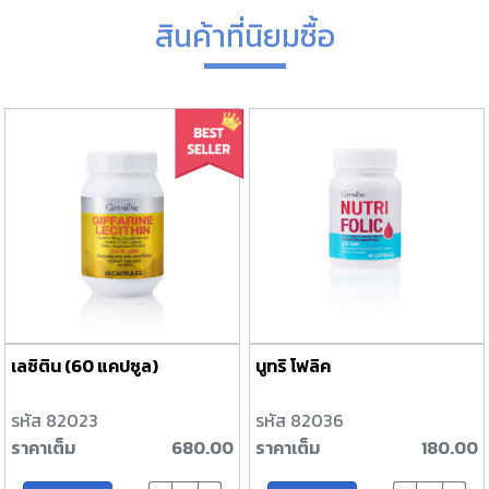
สินค้าที่นิยมซื้อ
เลซิติน (60 แคปซูล)
นูทริ โฟลิค
รหัส 82023
รหัส 82036
ราคาเต็ม
680.00
ราคาเต็ม
180.00