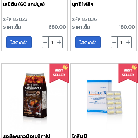
เลซิติน (60 แคปซูล)
นูทริ โฟลิค
รหัส 82023
รหัส 82036
ราคาเต็ม
680.00
ราคาเต็ม
180.00
ใส่ตะกร้า
ใส่ตะกร้า
รอยัลคราวน์ อเมริกาโน่
โคลีน บี