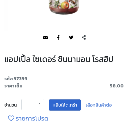
แอปเปิ้ล ไซเดอร์ ชินนามอน โรสฮิป
รหัส 37339
ราคาเต็ม
58.00
จำนวน
หยิบใส่ตะกร้า
เลือกสินค้าต่อ
รายการโปรด