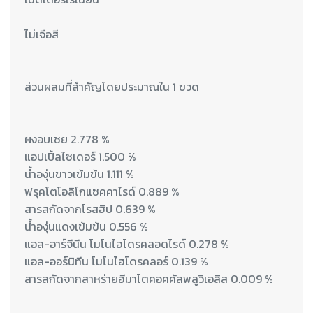
ไม่เจือสี
ส่วนผสมที่สำคัญโดยประมาณใน 1 ขวด
ผงอบเชย 2.778 %
แอปเปิ้ลไซเดอร์ 1.500 %
น้ำองุ่นขาวเข้มข้น 1.111 %
ฟรุคโตโอลิโกแซคคาไรด์ 0.889 %
สารสกัดจากโรสฮิป 0.639 %
น้ำองุ่นแดงเข้มข้น 0.556 %
แอล-อาร์จีนีน โมโนไฮโดรคลอดไรด์ 0.278 %
แอล-ออร์นิทีน โมโนไฮโดรคลอร์ 0.139 %
สารสกัดจากสาหร่ายฮีมาโตคอคคัสพลูวิเอลิส 0.009 %