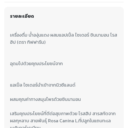
รายละเอียด
เครื่องดื่ม น้ำองุ่นแดง ผสมแอปเปิ้ล ไซเดอร์ ชินนามอน โรส
อุดมไปด้วยคุณประโยชน์จาก
แอเปิ้ล ไซเดอร์นำเข้าจากนิวซีแลนด์
ผสมคุณค่าทางสมุนไพรด้วยชินนามอน
เสริมคุณประโยชน์ที่ดีต่อสุขภาพด้วย โรสฮิป สารสกัดจาก
ผลกุหลาบ สายพันธุ์ Rosa Canina L.ที่ปลูกในแถบทะเล
เมดิเตอร์เรเนียน