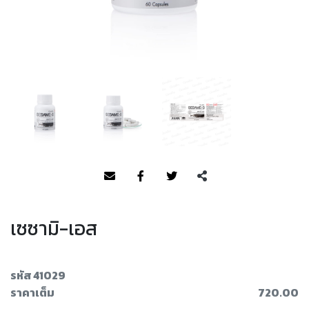
เซซามิ-เอส
รหัส 41029
ราคาเต็ม
720.00