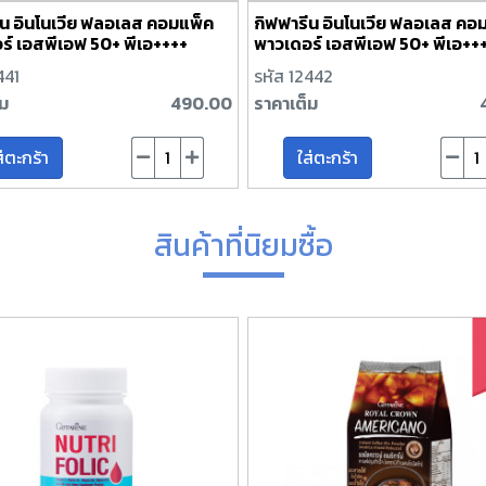
ีน อินโนเวีย ฟลอเลส คอมแพ็ค
กิฟฟารีน อินโนเวีย ฟลอเลส คอ
ร์ เอสพีเอฟ 50+ พีเอ++++
พาวเดอร์ เอสพีเอฟ 50+ พีเอ++
 01 ไลท์
นัมเบอร์ 02 เนเชอรัล
441
รหัส 12442
็ม
490.00
ราคาเต็ม
ส่ตะกร้า
ใส่ตะกร้า
สินค้าที่นิยมซื้อ