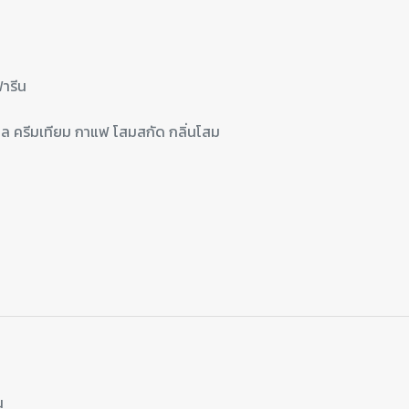
ล ครีมเทียม กาแฟ โสมสกัด กลิ่นโสม