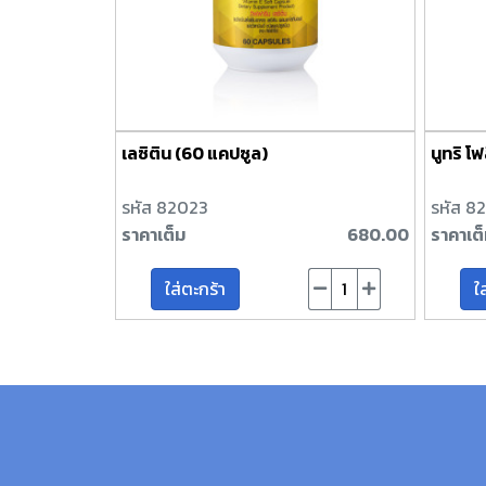
เลซิติน (60 แคปซูล)
นูทริ โฟ
รหัส 82023
รหัส 8
ราคาเต็ม
680.00
ราคาเต
ใส่ตะกร้า
ใ