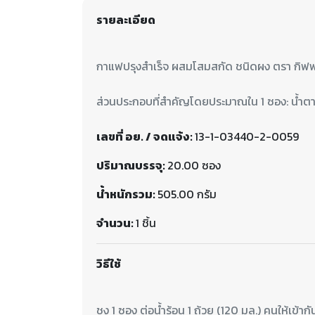
รายละเอียด
ส่วนประกอบที่สำคัญโดยประมาณใน 1 ซอง: น้ำตา
เลขที่ อย. / จดแจ้ง:
13-1-03440-2-0059
ปริมาณบรรจุ:
20.00 ซอง
น้ำหนักรวม:
505.00 กรัม
จำนวน:
1 ชิ้น
วิธีใช้