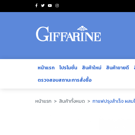
หน้าแรก
โปรโมชั่น
สินค้าใหม่
สินค้าขายดี
ตรวจสอบสถานะการสั่งซื้อ
หน้าแรก
สินค้าทั้งหมด
กาแฟปรุงสำเร็จ ผสม