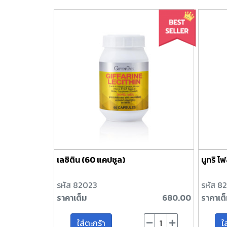
เลซิติน (60 แคปซูล)
นูทริ โฟ
รหัส 82023
รหัส 8
ราคาเต็ม
680.00
ราคาเต
ใส่ตะกร้า
ใ