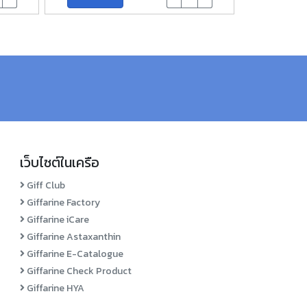
เว็บไซต์ในเครือ
Giff Club
Giffarine Factory
Giffarine iCare
Giffarine Astaxanthin
Giffarine E-Catalogue
Giffarine Check Product
Giffarine HYA