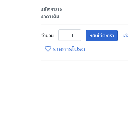
รหัส 41715
ราคาเต็ม
จำนวน
หยิบใส่ตะกร้า
เล
รายการโปรด