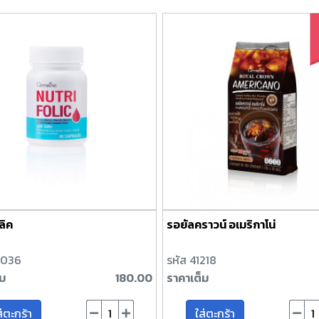
ลิค
รอยัลคราวน์ อเมริกาโน่
2036
รหัส 41218
็ม
180.00
ราคาเต็ม
ส่ตะกร้า
ใส่ตะกร้า