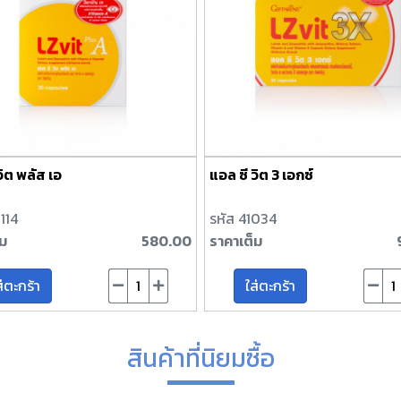
วิต พลัส เอ
แอล ซี วิต 3 เอกซ์
114
รหัส 41034
็ม
580.00
ราคาเต็ม
ส่ตะกร้า
ใส่ตะกร้า
สินค้าที่นิยมซื้อ