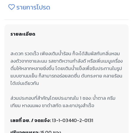
รายการโปรด
รายละเอียด
สะดวก รวดเร็ว เพียงเติมน้ำร้อน ก็จะได้สัมผัสกับกลิ่นหอม
ลงตัวจากชาและนม รสชาติหวานกำลังดี หรือเพิ่มเมนูเครื่อง
ดื่มให้หลากหลายยิ่งขึ้น โดยเติมน้ำแข็งเพื่อรับประทานในรูป
แบบชานมเย็น ก็สามารถอร่อยสดชื่น ดับกระหาย คลายร้อน
ส่วนประกอบที่สำคัญโดยประมาณใน 1 ซอง: น้ำตาล ครีม
เทียม หางนมผง ชาดำสกัด และชาปรุงสำเร็จ
เลขที่ อย. / จดแจ้ง:
13-1-03440-2-0131
ปริมาณบรรจุ:
15.00 ซอง