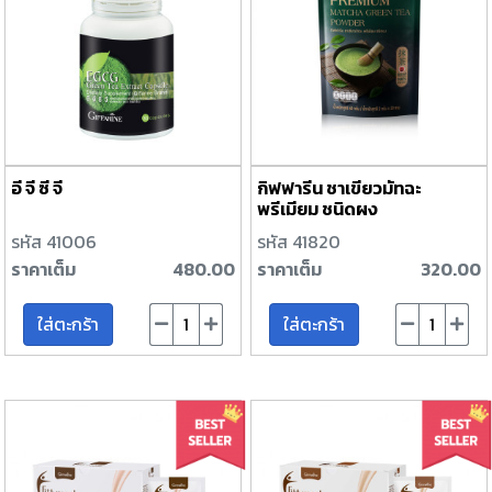
อี จี ซี จี
กิฟฟารีน ชาเขียวมัทฉะ
พรีเมียม ชนิดผง
รหัส 41006
รหัส 41820
ราคาเต็ม
480.00
ราคาเต็ม
320.00
ใส่ตะกร้า
ใส่ตะกร้า