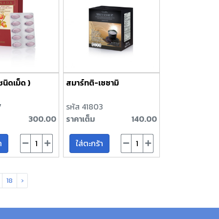
นิดเม็ด )
สมาร์ทติ-เซซามิ
7
รหัส 41803
300.00
ราคาเต็ม
140.00
า
ใส่ตะกร้า
18
›