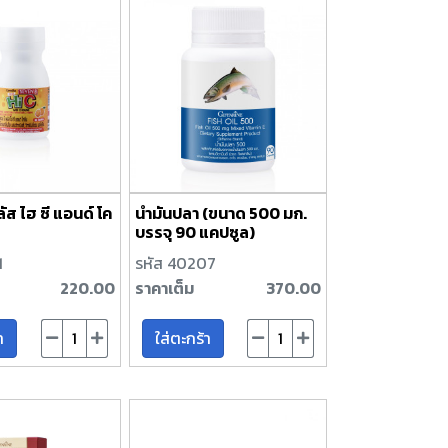
ลัส ไฮ ซี แอนด์ โค
น้ำมันปลา (ขนาด 500 มก.
บรรจุ 90 แคปซูล)
1
รหัส 40207
220.00
ราคาเต็ม
370.00
า
ใส่ตะกร้า