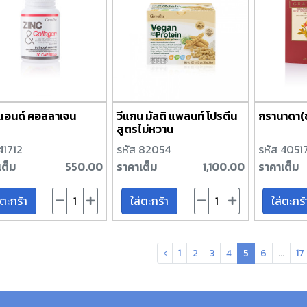
์ แอนด์ คอลลาเจน
วีแกน มัลติ แพลนท์ โปรตีน
กรานาดา(ช
สูตรไม่หวาน
41712
รหัส 82054
รหัส 4051
เต็ม
550.00
ราคาเต็ม
1,100.00
ราคาเต็ม
่ตะกร้า
ใส่ตะกร้า
ใส่ตะกร้
‹
1
2
3
4
5
6
...
17