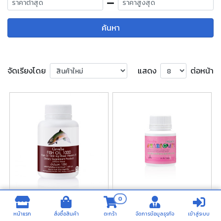
ค้นหา
จัดเรียงโดย
แสดง
ต่อหน้า
0
น้ำมันปลา (ขนาด 1,000 มก.
พรีไบโอนี่
บรรจุ 90 แคปซูล)
หน้าแรก
สั่งซื้อสินค้า
ตะกร้า
จัดการข้อมูลธุรกิจ
เข้าสู่ระบบ