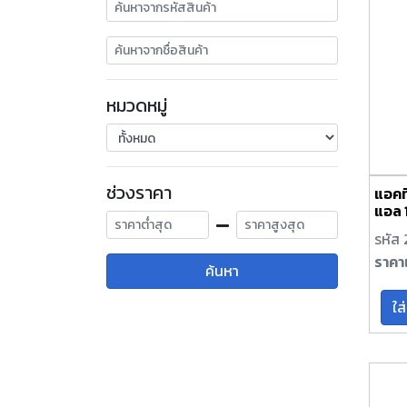
หมวดหมู่
ช่วงราคา
แอคที
แอล 
รหัส
ราคา
ค้นหา
ใส