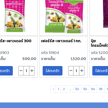
์รัส-เพาวเดอร์ 300
เฟอร์รัส-เพาวเดอร์ 1 กก.
ปุ๋ย
โกรแม็กซ
20-20
 51903
รหัส 51904
รหัส 520
เต็ม
500.00
ราคาเต็ม
1,520.00
ราคาเต็ม
่ตะกร้า
ใส่ตะกร้า
ใส่ตะกร้
‹
1
2
...
112
113
114
115