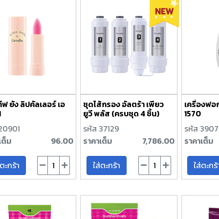
ฟ ยัง ลิปคัลเลอร์ เอ
ชุดไส้กรอง อัลตร้า เพียว
เครื่องฟอ
1
ยูวี พลัส (ครบชุด 4 ชิ้น)
1570
 20901
รหัส 37129
รหัส 390
เต็ม
96.00
ราคาเต็ม
7,786.00
ราคาเต็ม
่ตะกร้า
ใส่ตะกร้า
ใส่ตะกร้