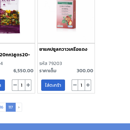
ยาแคปซูลกวาวเครือแดง
์(20กก)สูตร20-
04
รหัส 79203
6,550.00
ราคาเต็ม
300.00
า
ใส่ตะกร้า
116
117
›