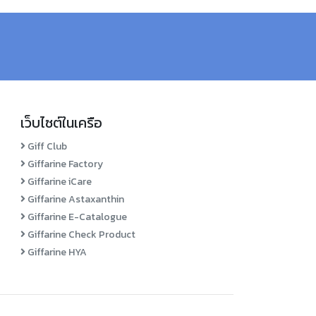
เว็บไซต์ในเครือ
Giff Club
Giffarine Factory
Giffarine iCare
Giffarine Astaxanthin
Giffarine E-Catalogue
Giffarine Check Product
Giffarine HYA