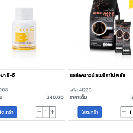
มา ซี-อี
รอยัลคราวน์ อเมริกาโน่ พลัส
1008
รหัส 41220
็ม
240.00
ราคาเต็ม
ส่ตะกร้า
ใส่ตะกร้า