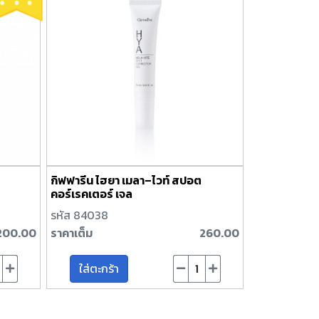
กิฟฟารีน ไฮยา เมลา–ไวท์ สปอต
คอร์เรคเตอร์ เจล
รหัส 84038
200.00
ราคาเต็ม
260.00
ใส่ตะกร้า