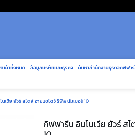
สินค้าทั้งหมด
ข้อมูลบริษัทและธุรกิจ
ค้นหาสำนักงานธุรกิจกิฟฟาร
โนเวีย ยัวร์ สไตล์ อายแชโดว์ รีฟิล นัมเบอร์ 10
กิฟฟารีน อินโนเวีย ยัวร์ สไ
10