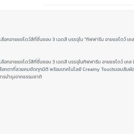
ยงเลือกอายแชโดว์สีที่ชื่นชอบ 3 เฉดสี บรรจุในกิฟฟารีน อายแชโดว์ เ
้มเปลือกตาที่สวยคมชัดทุกมิติ พร้อมเทคโนโลยี Creamy Touchมอบสัมผ
สารบำรุงจากธรรมชาติ