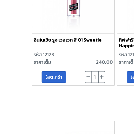
อินโนเวีย รูจ เวลเวท สี 01 Sweetie
กิฟฟารี
Happi
รหัส 12123
รหัส 12
ราคาเต็ม
240.00
ราคาเต
ใส่ตะกร้า
ใ