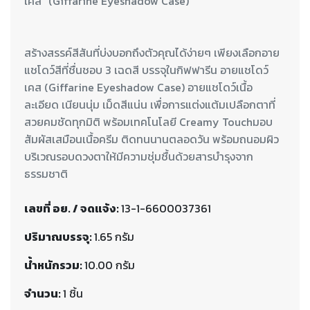
สร้างสรรค์สีสันที่บ่งบอกถึงตัวคุณได้ง่ายๆ เพียงเลือกอาย
แชโดว์สีที่ชื่นชอบ 3 เฉดสี บรรจุในกิฟฟารีน อายแชโดว์
เคส (Giffarine Eyeshadow Case) อายแชโดว์เนื้อ
ละเอียด เนียนนุ่ม เม็ดสีแน่น เพื่อการแต่งแต้มเปลือกตาที่
สวยคมชัดทุกมิติ พร้อมเทคโนโลยี Creamy Touchมอบ
สัมผัสเสมือนเนื้อครีม ติดทนนานตลอดวัน พร้อมถนอมผิว
บริเวณรอบดวงตาให้มีความชุ่มชื้นด้วยสารบำรุงจาก
ธรรมชาติ
เลขที่ อย. / จดแจ้ง:
13-1-6600037361
ปริมาณบรรจุ:
1.65 กรัม
น้ำหนักรวม:
10.00 กรัม
จำนวน:
1 ชิ้น