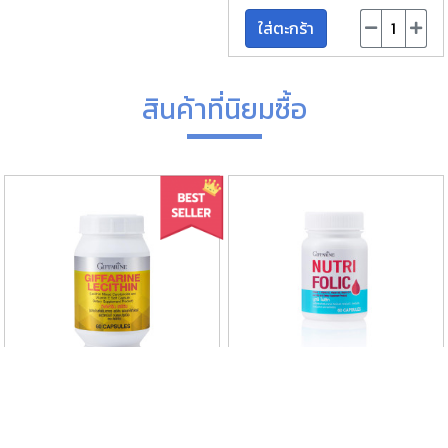
ใส่ตะกร้า
สินค้าที่นิยมซื้อ
เลซิติน (60 แคปซูล)
นูทริ โฟลิค