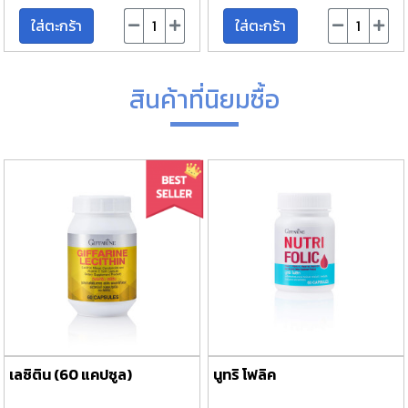
ใส่ตะกร้า
ใส่ตะกร้า
สินค้าที่นิยมซื้อ
เลซิติน (60 แคปซูล)
นูทริ โฟลิค