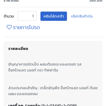
ราคาเต็ม
130.00
จำนวน
หยิบใส่ตะกร้า
เลือกสินค้าต่อ
รายการโปรด
รายละเอียด
ธัญญาหารชนิดเม็ด ผสมดีเอชเอ และแครอท รส
ส่วนประกอบสำคัญ : เกล็ดธัญพืช ช็อกโกแลต มอลท์ ดีเอช
เอผง และแครอทผง
เลขที่ อย. / จดแจ้ง:
13-1-03440-2-0093