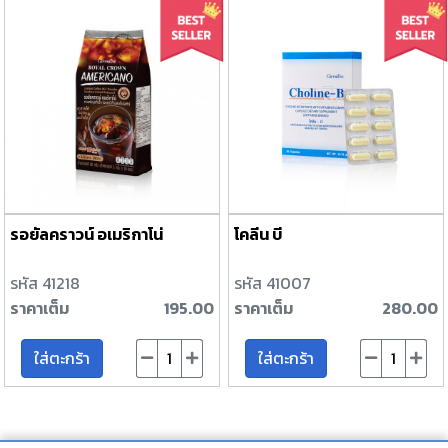
รอยัลคราวน์ อเมริกาโน่
โคลีน บี
รหัส 41218
รหัส 41007
ราคาเต็ม
195.00
ราคาเต็ม
280.00
ใส่ตะกร้า
ใส่ตะกร้า