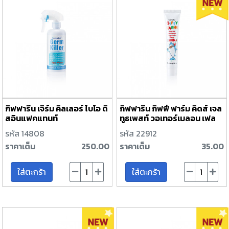
กิฟฟารีน เจิร์ม คิลเลอร์ ไบโอ ดิ
กิฟฟารีน กิฟฟี่ ฟาร์ม คิดส์ เจล
สอินแฟคแทนท์
ทูธเพสท์ วอเทอร์เมลอน เฟล
เวอร์
รหัส 14808
รหัส 22912
ราคาเต็ม
250.00
ราคาเต็ม
35.00
ใส่ตะกร้า
ใส่ตะกร้า