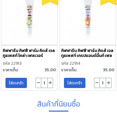
กิฟฟารีน กิฟฟี่ ฟาร์ม คิดส์ เจล
กิฟฟารีน กิฟฟี่ ฟาร์ม คิดส์ เจล
ทูธเพสท์ โคล่า เฟลเวอร์
ทูธเพสท์ เกรปแอนด์มิ้นท์ เฟล
เวอร์
รหัส 22913
รหัส 22914
ราคาเต็ม
35.00
ราคาเต็ม
35.00
ใส่ตะกร้า
ใส่ตะกร้า
สินค้าที่นิยมซื้อ