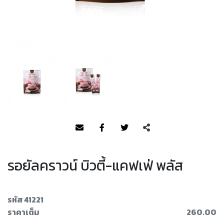
รอยัลคราวน์ บิวตี้-แคฟเฟ่ พลัส
รหัส 41221
ราคาเต็ม
260.00