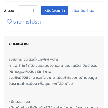
จำนวน
หยิบใส่ตะกร้า
เลือกสินค้าต่อ
รายการโปรด
รายละเอียด
รอยัลคราวน์ บิวตี้-แคฟเฟ่ พลัส
กาแฟ 3 in 1 ที่มีส่วนผสมของคอลลาเจนและวิตามินซี ช่วย
ให้การดูแลผิวมีประสิทธิภาพ
รวมถึงมีอีจีซีจี (สารสกัดจากชาเขียว) ที่ช่วยต่อต้านอนุมูล
อิสระ และโครเมียม เพื่อสุขภาพที่ดีอีกด้วย
• มีคอลลาเจน
• วิตามินซีสูง ซึ่งวิตามินซีมีส่วนช่วยในการสร้างคอลลาเจน