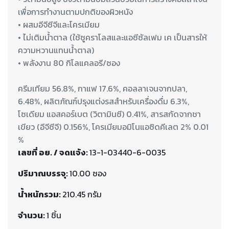
เพื่อการทำงานตามปกติของผิวหนัง
• ผสมอีจีซีจีและโครเมียม
• ไม่เติมน้ำตาล (ใช้ซูคราโลสและแอซีซัลเฟม เค เป็นสารให้
ความหวานแทนน้ำตาล)
ครีมเทียม 56.8%, กาแฟ 17.6%, คอลลาเจนจากปลา,
6.48%, ผลิตภัณฑ์ปรุงแต่งรสสำหรับเครื่องดื่ม 6.3%,
โซเดียม แอสคอร์เบต (วิตามินซี) 0.41%, สารสกัดจากชา
เขียว (อีจีซีจี) 0.156%, โครเมียมอมิโนแอซิดคีเลต 2% 0.01
เลขที่ อย. / จดแจ้ง:
13-1-03440-6-0035
ปริมาณบรรจุ:
10.00 ซอง
น้ำหนักรวม:
210.45 กรัม
จำนวน:
1 ชิ้น