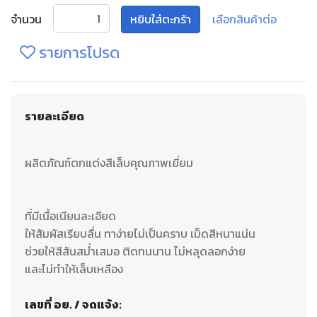
จำนวน
หยิบใส่ตะกร้า
เลือกสินค้าต่อ
รายการโปรด
รายละเอียด
ที่มีเนื้อเนียนละเอียด
ให้สัมผัสเรียบลื่น ทาง่ายไม่เป็นคราบ เม็ดสีหนาแน่น
ช่วยให้สีสันสม่ำเสมอ ติดทนนาน ไม่หลุดลอกง่าย
และไม่ทำให้เล็บเหลือง
เลขที่ อย. / จดแจ้ง: