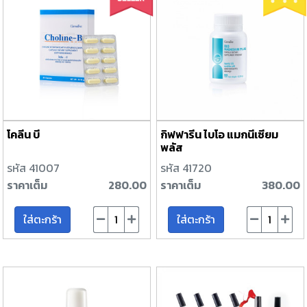
โคลีน บี
กิฟฟารีน ไบโอ แมกนีเซียม
พลัส
รหัส 41007
รหัส 41720
ราคาเต็ม
280.00
ราคาเต็ม
380.00
ใส่ตะกร้า
ใส่ตะกร้า