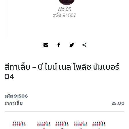
สีทาเล็บ - บี ไมน์ เนล โพลิช นัมเบอร์
04
รหัส 91506
ราคาเต็ม
25.00