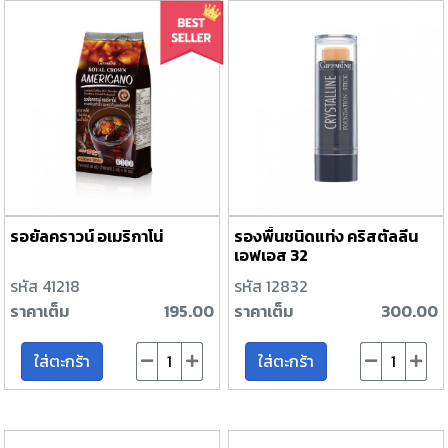
รอยัลคราวน์ อเมริกาโน่
รองพื้นชนิดแท่ง คริสตัลลีน
เอฟเอส 32
รหัส 41218
รหัส 12832
ราคาเต็ม
195.00
ราคาเต็ม
300.00
ใส่ตะกร้า
ใส่ตะกร้า