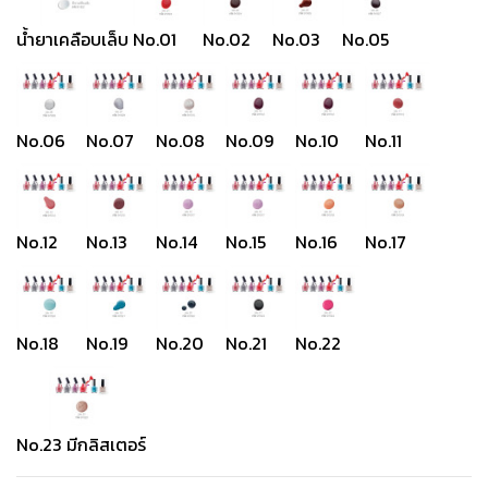
น้ำยาเคลือบเล็บ
No.01
No.02
No.03
No.05
No.06
No.07
No.08
No.09
No.10
No.11
No.12
No.13
No.14
No.15
No.16
No.17
No.18
No.19
No.20
No.21
No.22
No.23 มีกลิสเตอร์