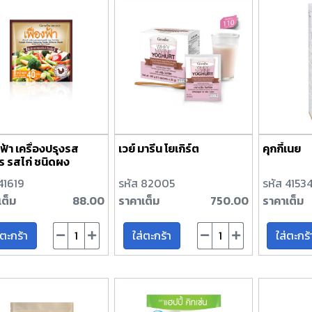
งฟ้า เครื่องปรุงรส
เวย์ มารีน โยเกิร์ต
คุกกี้เนย
ร รสไก่ ชนิดผง
41619
รหัส 82005
รหัส 4153
เต็ม
88.00
ราคาเต็ม
750.00
ราคาเต็ม
่ตะกร้า
ใส่ตะกร้า
ใส่ตะกร้