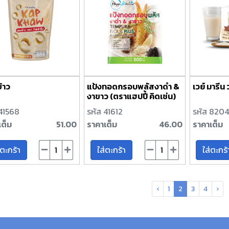
้าว
แป้งทอดกรอบพลัสงาดำ &
เวย์ มารีน
งาขาว (ตราแฮปปี้ คิดเช่น)
 41568
รหัส 41612
รหัส 820
เต็ม
51.00
ราคาเต็ม
46.00
ราคาเต็ม
่ตะกร้า
ใส่ตะกร้า
ใส่ตะกร้
‹
1
2
3
4
›