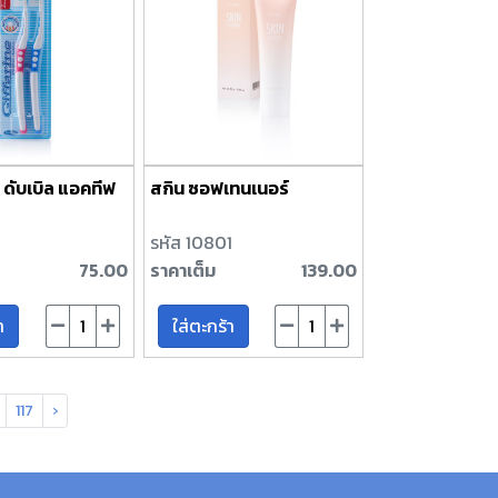
 ดับเบิล แอคทีฟ
สกิน ซอฟเทนเนอร์
รหัส 10801
75.00
ราคาเต็ม
139.00
า
ใส่ตะกร้า
117
›