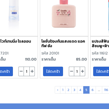
์ ไวท์เทนนิ่ง โรลออน
โลชั่นป้องกันแสงแดด แอค
แปรงสีฟัน
ทีฟ ยัง
สีชมพู+ฟ้า
17201
รหัส 20101
รหัส 11612
เต็ม
110.00
ราคาเต็ม
85.00
ราคาเต็ม
่ตะกร้า
ใส่ตะกร้า
ใส่ตะกร้
‹
1
2
3
4
5
6
...
116